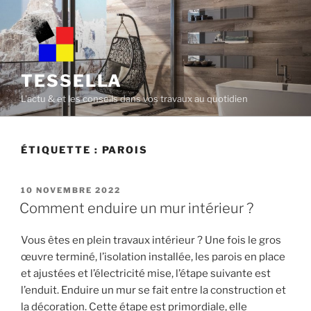
Skip
to
content
TESSELLA
L'actu & et les conseils dans vos travaux au quotidien
ÉTIQUETTE :
PAROIS
POSTED
10 NOVEMBRE 2022
ON
Comment enduire un mur intérieur ?
Vous êtes en plein travaux intérieur ? Une fois le gros
œuvre terminé, l’isolation installée, les parois en place
et ajustées et l’électricité mise, l’étape suivante est
l’enduit. Enduire un mur se fait entre la construction et
la décoration. Cette étape est primordiale, elle