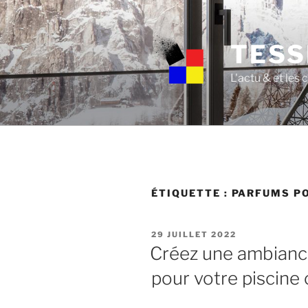
Skip
to
content
TESS
L'actu & et les
ÉTIQUETTE :
PARFUMS PO
POSTED
29 JUILLET 2022
ON
Créez une ambianc
pour votre piscine 