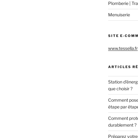
Plomberie | Tra
Menuiserie
SITE E-COM
www.tessella.fr
ARTICLES R
Station d’énerg
que choisir ?
Comment poser 
étape par étap
Comment protég
durablement ?
Préparez votre c