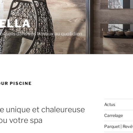
ELLA
 conseils dans vos travaux au quotidien
UR PISCINE
Actus
e unique et chaleureuse
Carrelage
ou votre spa
Parquet | Revê