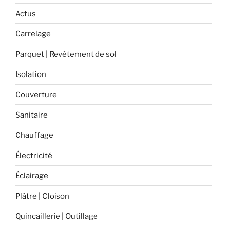
des
Actus
produits
Carrelage
fabriqués
en
Parquet | Revêtement de sol
France
! »
Isolation
Couverture
Sanitaire
Chauffage
Électricité
Éclairage
Plâtre | Cloison
Quincaillerie | Outillage