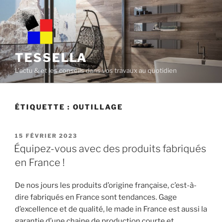
Skip
to
content
TESSELLA
L'actu & et les conseils dans vos travaux au quotidien
ÉTIQUETTE :
OUTILLAGE
POSTED
15 FÉVRIER 2023
ON
Équipez-vous avec des produits fabriqués
en France !
De nos jours les produits d’origine française, c’est-à-
dire fabriqués en France sont tendances. Gage
d’excellence et de qualité, le made in France est aussi la
garantie d’une chaine de production courte et