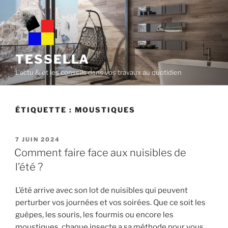
Skip
to
content
TESSELLA
L'actu & et les conseils dans vos travaux au quotidien
ÉTIQUETTE :
MOUSTIQUES
POSTED
7 JUIN 2024
ON
Comment faire face aux nuisibles de
l’été ?
L’été arrive avec son lot de nuisibles qui peuvent
perturber vos journées et vos soirées. Que ce soit les
guêpes, les souris, les fourmis ou encore les
moustiques, chaque insecte a sa méthode pour vous