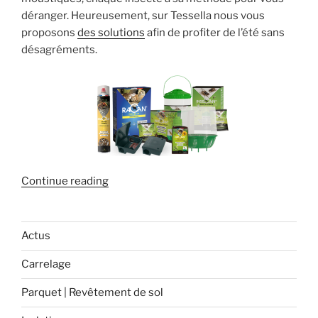
déranger. Heureusement, sur Tessella nous vous
proposons
des solutions
afin de profiter de l’été sans
désagréments.
« Comment
Continue reading
faire
face
aux
Actus
nuisibles
Carrelage
de
l’été ? »
Parquet | Revêtement de sol