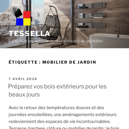
Skip
to
content
TESSELLA
L'actu & et les conseils dans vos travaux au quotidien
ÉTIQUETTE :
MOBILIER DE JARDIN
POSTED
7 AVRIL 2026
ON
Préparez vos bois extérieurs pour les
beaux jours
Avec le retour des températures douces et des
journées ensoleillées, vos aménagements extérieurs
redeviennent des espaces de vie incontournables.
Terrasse, bardage, clôture ou mobilier de jardin : le bois