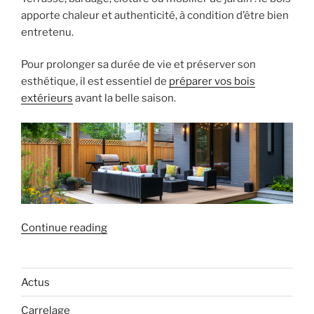
apporte chaleur et authenticité, à condition d’être bien
entretenu.
Pour prolonger sa durée de vie et préserver son
esthétique, il est essentiel de
préparer vos bois
extérieurs
avant la belle saison.
« Préparez
Continue reading
vos
bois
extérieurs
Actus
pour
Carrelage
les