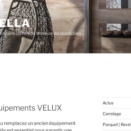
ELLA
 conseils dans vos travaux au quotidien
E
Actus
équipements VELUX
Carrelage
u remplacez un ancien équipement
Parquet | Revê
ts est essentiel pour garantir une