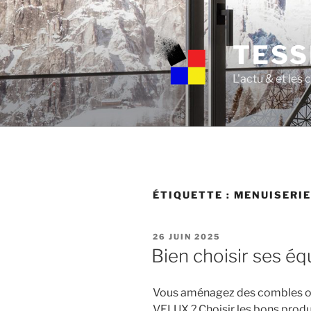
Skip
to
content
TESS
L'actu & et les
ÉTIQUETTE :
MENUISERI
POSTED
26 JUIN 2025
ON
Bien choisir ses 
Vous aménagez des combles o
VELUX ? Choisir les bons produi