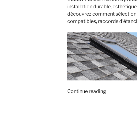
installation durable, esthétiqu
découvrez comment sélection
compatibles, raccords d’étanch
« Bien
Continue reading
choisir
ses
équipements
VELUX »