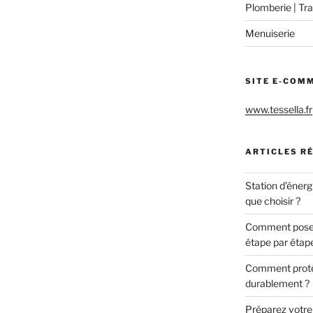
Plomberie | Tra
Menuiserie
SITE E-COM
www.tessella.fr
ARTICLES R
Station d’énerg
que choisir ?
Comment poser 
étape par étap
Comment protég
durablement ?
Préparez votre c