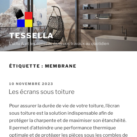
Skip
to
content
TESSELLA
L'actu & et les conseils dans vos travaux au quotidien
ÉTIQUETTE :
MEMBRANE
POSTED
10 NOVEMBRE 2023
ON
Les écrans sous toiture
Pour assurer la durée de vie de votre toiture, l’écran
sous toiture est la solution indispensable afin de
protéger la charpente et de maximiser son étanchéité.
Il permet d’atteindre une performance thermique
optimale et de protéger les pièces sous les combles de