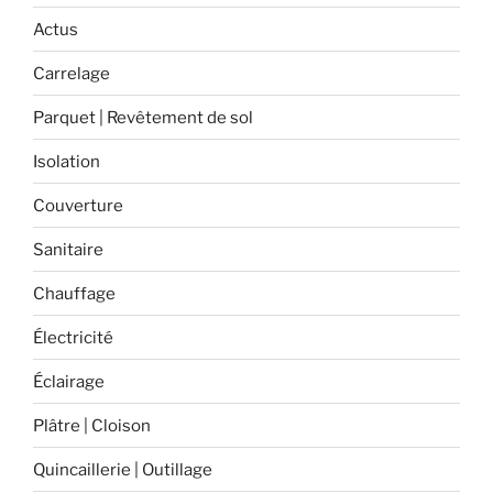
des
Actus
produits
Carrelage
fabriqués
en
Parquet | Revêtement de sol
France
! »
Isolation
Couverture
Sanitaire
Chauffage
Électricité
Éclairage
Plâtre | Cloison
Quincaillerie | Outillage