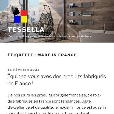
Skip
to
content
TESSELLA
L'actu & et les conseils dans vos travaux au quotidien
ÉTIQUETTE :
MADE IN FRANCE
POSTED
15 FÉVRIER 2023
ON
Équipez-vous avec des produits fabriqués
en France !
De nos jours les produits d’origine française, c’est-à-
dire fabriqués en France sont tendances. Gage
d’excellence et de qualité, le made in France est aussi la
garantie d’une chaine de production courte et