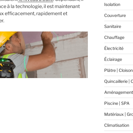
Isolation
âce à la technologie, il est maintenant
aux efficacement, rapidement et
Couverture
er.
Sanitaire
Chauffage
Électricité
Éclairage
Plâtre | Cloison
Quincaillerie | 
Aménagement 
Piscine | SPA
Matériaux | Gr
Climatisation
nt »