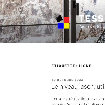
Skip
to
content
TESS
L'actu & et les
ÉTIQUETTE :
LIGNE
POSTED
30 OCTOBRE 2023
ON
Le niveau laser : u
Lors de la réalisation de vos tr
niveaux. Avant, les bricoleurs ut