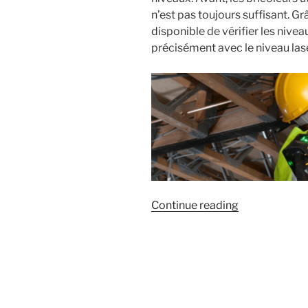
n’est pas toujours suffisant. Gr
disponible de vérifier les nive
précisément avec le niveau las
« Le
Continue reading
niveau
laser
:
utilités
&
fonctionneme