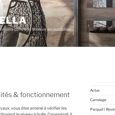
ELLA
 conseils dans vos travaux au quotidien
Actus
tilités & fonctionnement
Carrelage
avaux, vous êtes amené à vérifier les
Parquet | Revê
ilisaient
le niveau à bulle
. Cependant, il