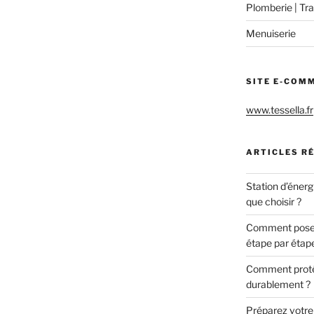
Plomberie | Tra
Menuiserie
SITE E-COM
www.tessella.fr
ARTICLES R
Station d’énerg
que choisir ?
Comment poser 
étape par étap
Comment protég
durablement ?
Préparez votre c