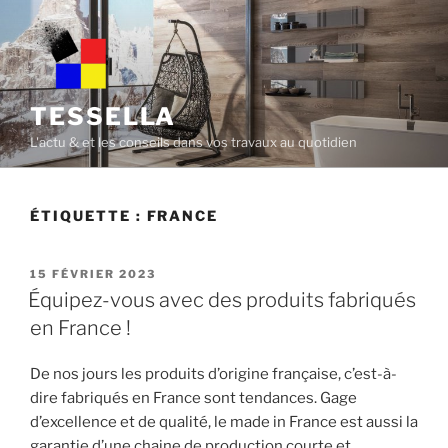
Skip
to
content
TESSELLA
L'actu & et les conseils dans vos travaux au quotidien
ÉTIQUETTE :
FRANCE
POSTED
15 FÉVRIER 2023
ON
Équipez-vous avec des produits fabriqués
en France !
De nos jours les produits d’origine française, c’est-à-
dire fabriqués en France sont tendances. Gage
d’excellence et de qualité, le made in France est aussi la
garantie d’une chaine de production courte et