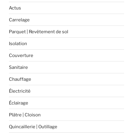
des
Actus
produits
Carrelage
fabriqués
en
Parquet | Revêtement de sol
France
! »
Isolation
Couverture
Sanitaire
Chauffage
Électricité
Éclairage
Plâtre | Cloison
Quincaillerie | Outillage