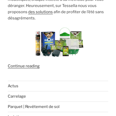
déranger. Heureusement, sur Tessella nous vous
proposons
des solutions
afin de profiter de l’été sans
désagréments.
« Comment
Continue reading
faire
face
aux
Actus
nuisibles
Carrelage
de
l’été ? »
Parquet | Revêtement de sol