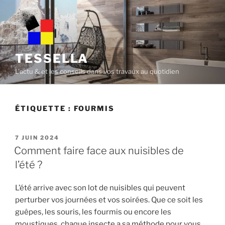
Skip
to
content
TESSELLA
L'actu & et les conseils dans vos travaux au quotidien
ÉTIQUETTE :
FOURMIS
POSTED
7 JUIN 2024
ON
Comment faire face aux nuisibles de
l’été ?
L’été arrive avec son lot de nuisibles qui peuvent
perturber vos journées et vos soirées. Que ce soit les
guêpes, les souris, les fourmis ou encore les
moustiques, chaque insecte a sa méthode pour vous