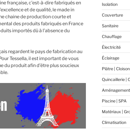
ine française, c’est-à-dire fabriqués en
Isolation
xcellence et de qualité, le made in
Couverture
une chaine de production courte et
ental des produits fabriqués en France
Sanitaire
roduits importés dû à l’absence du
Chauffage
Électricité
ais regardent le pays de fabrication au
Éclairage
ur Tessella, il est important de vous
ne du produit afin d’être plus soucieux
Plâtre | Cloison
ble.
Quincaillerie | 
Aménagement 
Piscine | SPA
Matériaux | Gr
Climatisation