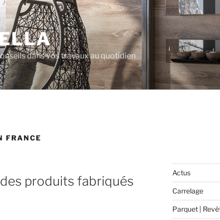
ELLA
 conseils dans vos travaux au quotidien
N FRANCE
Actus
des produits fabriqués
Carrelage
Parquet | Revê