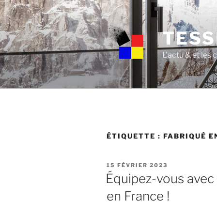
Skip
to
content
TESS
L'actu & et les
ÉTIQUETTE :
FABRIQUÉ E
POSTED
15 FÉVRIER 2023
ON
Équipez-vous avec 
en France !