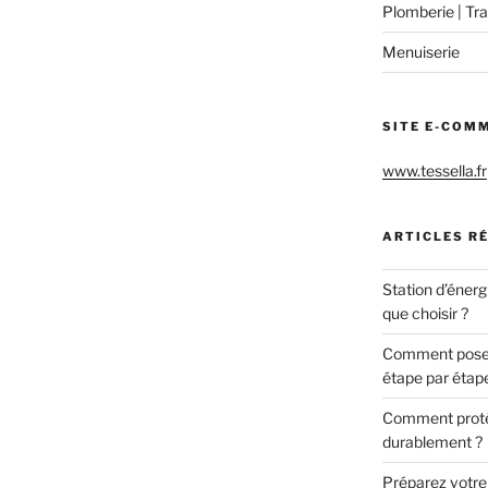
Plomberie | Tra
Menuiserie
SITE E-COM
www.tessella.fr
ARTICLES R
Station d’énerg
que choisir ?
Comment poser 
étape par étap
Comment protég
durablement ?
Préparez votre c