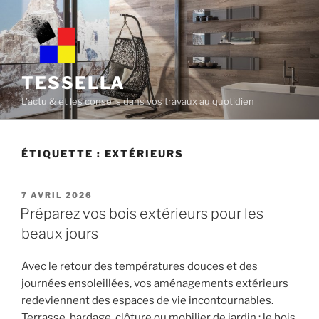
Skip
to
content
TESSELLA
L'actu & et les conseils dans vos travaux au quotidien
ÉTIQUETTE :
EXTÉRIEURS
POSTED
7 AVRIL 2026
ON
Préparez vos bois extérieurs pour les
beaux jours
Avec le retour des températures douces et des
journées ensoleillées, vos aménagements extérieurs
redeviennent des espaces de vie incontournables.
Terrasse, bardage, clôture ou mobilier de jardin : le bois