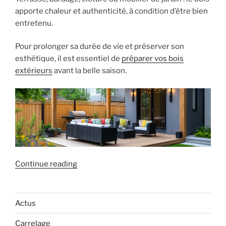
apporte chaleur et authenticité, à condition d’être bien
entretenu.
Pour prolonger sa durée de vie et préserver son
esthétique, il est essentiel de
préparer vos bois
extérieurs
avant la belle saison.
« Préparez
Continue reading
vos
bois
extérieurs
Actus
pour
Carrelage
les