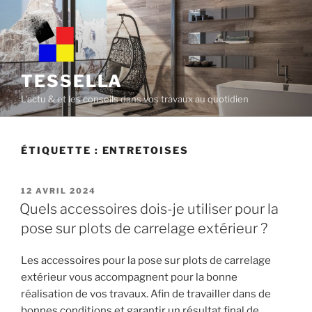
Skip
to
content
TESSELLA
L'actu & et les conseils dans vos travaux au quotidien
ÉTIQUETTE :
ENTRETOISES
POSTED
12 AVRIL 2024
ON
Quels accessoires dois-je utiliser pour la
pose sur plots de carrelage extérieur ?
Les accessoires pour la pose sur plots de carrelage
extérieur vous accompagnent pour la bonne
réalisation de vos travaux. Afin de travailler dans de
bonnes conditions et garantir un résultat final de