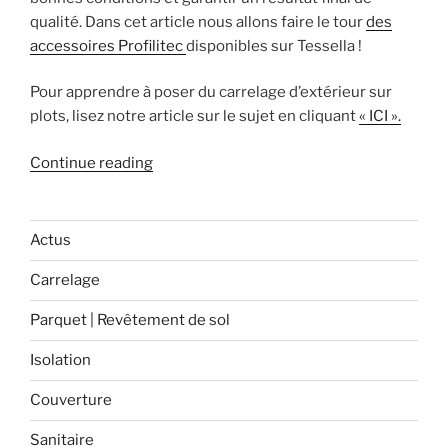
qualité. Dans cet article nous allons faire le tour
des
accessoires Profilitec
disponibles sur Tessella !
Pour apprendre à poser du carrelage d’extérieur sur
plots, lisez notre article sur le sujet en cliquant
« ICI ».
« Quels
Continue reading
accessoires
dois-
je
Actus
utiliser
Carrelage
pour
la
Parquet | Revêtement de sol
pose
sur
Isolation
plots
Couverture
de
carrelage
Sanitaire