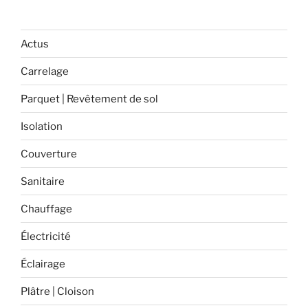
ambiance
unique
et
Actus
chaleureuse
Carrelage
pour
votre
Parquet | Revêtement de sol
piscine
ou
Isolation
votre
Couverture
spa »
Sanitaire
Chauffage
Électricité
Éclairage
Plâtre | Cloison