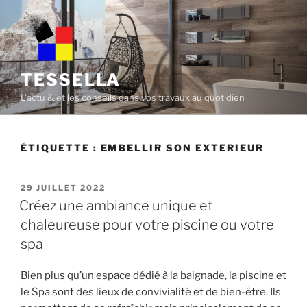
Skip
to
content
TESSELLA
L'actu & et les conseils dans vos travaux au quotidien
ÉTIQUETTE :
EMBELLIR SON EXTERIEUR
POSTED
29 JUILLET 2022
ON
Créez une ambiance unique et
chaleureuse pour votre piscine ou votre
spa
Bien plus qu’un espace dédié à la baignade, la piscine et
le Spa sont des lieux de convivialité et de bien-être. Ils