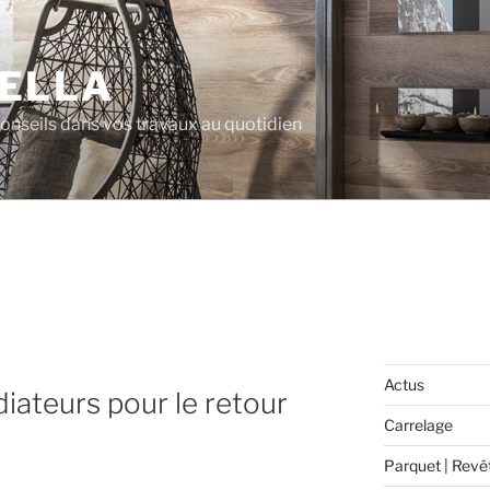
ELLA
 conseils dans vos travaux au quotidien
E
Actus
iateurs pour le retour
Carrelage
Parquet | Revê