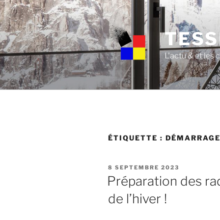
Skip
to
content
TESS
L'actu & et les
ÉTIQUETTE :
DÉMARRAG
POSTED
8 SEPTEMBRE 2023
ON
Préparation des rad
de l’hiver !