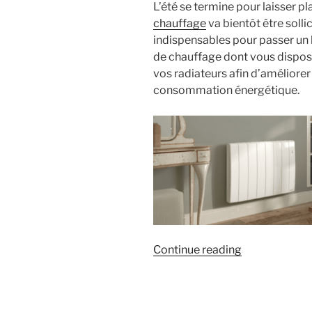
L’été se termine pour laisser pl
chauffage
va bientôt être solli
indispensables pour passer un 
de chauffage dont vous disposez
vos radiateurs afin d’améliorer 
consommation énergétique.
« Préparation
Continue reading
des
radiateurs
pour