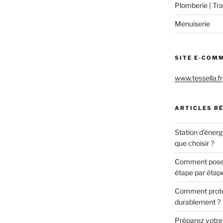
Plomberie | Tra
Menuiserie
SITE E-COM
www.tessella.fr
ARTICLES R
Station d’énerg
que choisir ?
Comment poser 
étape par étap
Comment protég
durablement ?
Préparez votre c