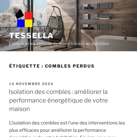
Skip
to
content
TESSELLA
L'actu & et les conseils dans vos travaux au quotidien
ÉTIQUETTE :
COMBLES PERDUS
POSTED
14 NOVEMBRE 2024
ON
Isolation des combles : améliorer la
performance énergétique de votre
maison
L’isolation des combles est l’une des interventions les
plus efficaces pour améliorer la performance