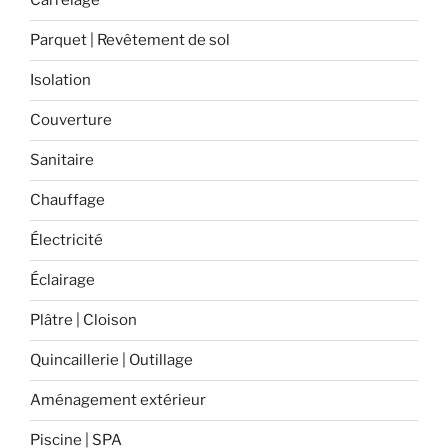
Carrelage
la
performance
Parquet | Revêtement de sol
énergétique
de
Isolation
votre
Couverture
maison »
Sanitaire
Chauffage
Électricité
Éclairage
Plâtre | Cloison
Quincaillerie | Outillage
Aménagement extérieur
Piscine | SPA