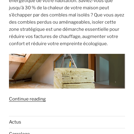
énergétique de votre habitation. Saviez-vous que
jusqu’à 30 % de la chaleur de votre maison peut
s’échapper par des combles mal isolés ? Que vous ayez
des combles perdus ou aménageables, isoler cette
zone stratégique est une démarche essentielle pour
réduire vos factures de chauffage, augmenter votre
confort et réduire votre empreinte écologique.
« Isolation
Continue reading
des
combles
:
Actus
améliorer