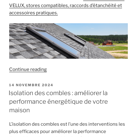
VELUX, stores compatibles, raccords d’étanchéité et
accessoires pratiques.
« Bien
Continue reading
choisir
ses
POSTED
14 NOVEMBRE 2024
ON
équipements
Isolation des combles : améliorer la
VELUX »
performance énergétique de votre
maison
L’isolation des combles est l’une des interventions les
plus efficaces pour améliorer la performance