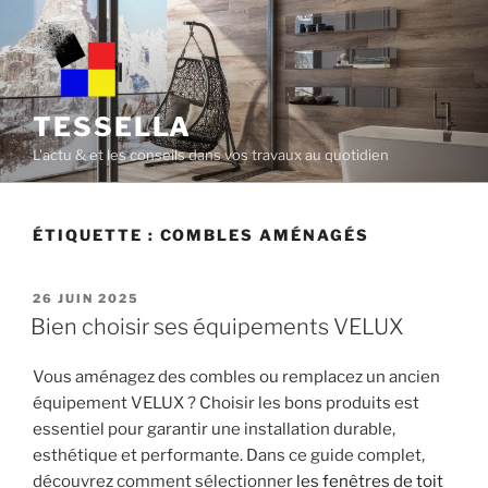
Skip
to
content
TESSELLA
L'actu & et les conseils dans vos travaux au quotidien
ÉTIQUETTE :
COMBLES AMÉNAGÉS
POSTED
26 JUIN 2025
ON
Bien choisir ses équipements VELUX
Vous aménagez des combles ou remplacez un ancien
équipement VELUX ? Choisir les bons produits est
essentiel pour garantir une installation durable,
esthétique et performante. Dans ce guide complet,
découvrez comment sélectionner
les fenêtres de toit