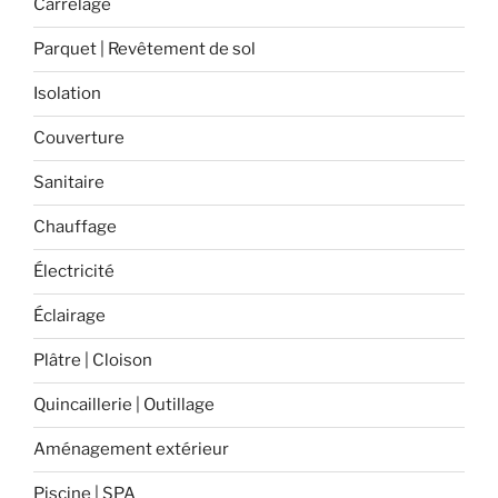
Carrelage
la
performance
Parquet | Revêtement de sol
énergétique
de
Isolation
votre
Couverture
maison »
Sanitaire
Chauffage
Électricité
Éclairage
Plâtre | Cloison
Quincaillerie | Outillage
Aménagement extérieur
Piscine | SPA