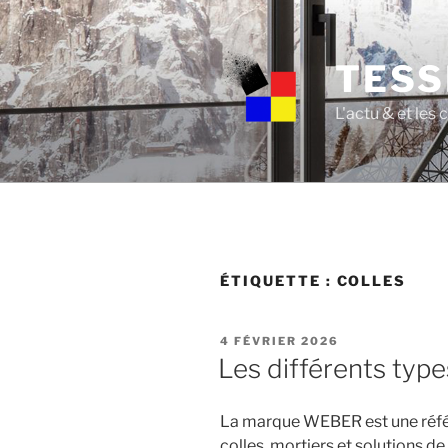
Skip
to
content
TESS
L'actu & et les
ÉTIQUETTE :
COLLES
POSTED
4 FÉVRIER 2026
ON
Les différents typ
La marque WEBER est une référ
colles, mortiers et solutions 