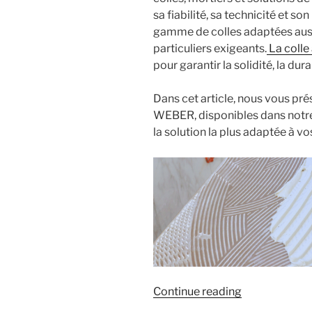
sa fiabilité, sa technicité et 
gamme de colles adaptées auss
particuliers exigeants.
La colle
pour garantir la solidité, la dur
Dans cet article, nous vous pré
WEBER, disponibles dans notre 
la solution la plus adaptée à vo
« Les
Continue reading
différents