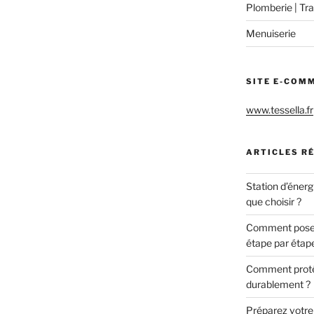
Plomberie | Tra
Menuiserie
SITE E-COM
www.tessella.fr
ARTICLES R
Station d’énerg
que choisir ?
Comment poser 
étape par étap
Comment protég
durablement ?
Préparez votre c