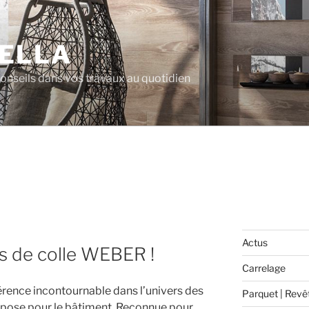
ELLA
 conseils dans vos travaux au quotidien
Actus
es de colle WEBER !
Carrelage
ence incontournable dans l’univers des
Parquet | Revê
de pose pour le bâtiment. Reconnue pour