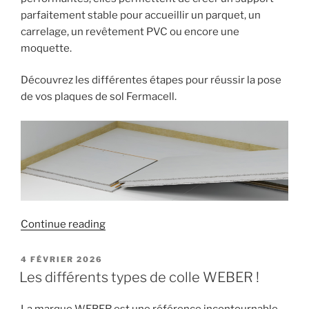
parfaitement stable pour accueillir un parquet, un
carrelage, un revêtement PVC ou encore une
moquette.
Découvrez les différentes étapes pour réussir la pose
de vos plaques de sol Fermacell.
« Comment
Continue reading
poser
des
POSTED
4 FÉVRIER 2026
ON
plaques
Les différents types de colle WEBER !
de
sol