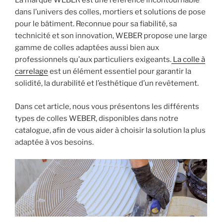
La marque WEBER est une référence incontournable
Fermacell
dans l’univers des colles, mortiers et solutions de pose
étape
pour le bâtiment. Reconnue pour sa fiabilité, sa
par
technicité et son innovation, WEBER propose une large
étape
gamme de colles adaptées aussi bien aux
? »
professionnels qu’aux particuliers exigeants.
La colle à
carrelage
est un élément essentiel pour garantir la
solidité, la durabilité et l’esthétique d’un revêtement.
Dans cet article, nous vous présentons les différents
types de colles WEBER, disponibles dans notre
catalogue, afin de vous aider à choisir la solution la plus
adaptée à vos besoins.