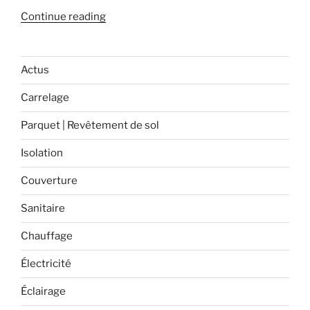
« Les
Continue reading
différents
types
de
Actus
colle
Carrelage
WEBER ! »
Parquet | Revêtement de sol
Isolation
Couverture
Sanitaire
Chauffage
Électricité
Éclairage