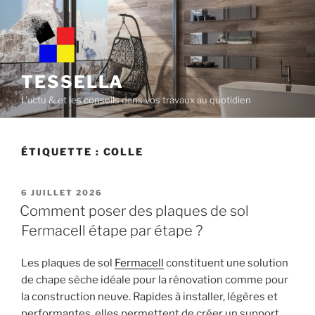
Skip
to
content
TESSELLA
L'actu & et les conseils dans vos travaux au quotidien
ÉTIQUETTE :
COLLE
POSTED
6 JUILLET 2026
ON
Comment poser des plaques de sol
Fermacell étape par étape ?
Les plaques de sol
Fermacell
constituent une solution
de chape sèche idéale pour la rénovation comme pour
la construction neuve. Rapides à installer, légères et
performantes, elles permettent de créer un support