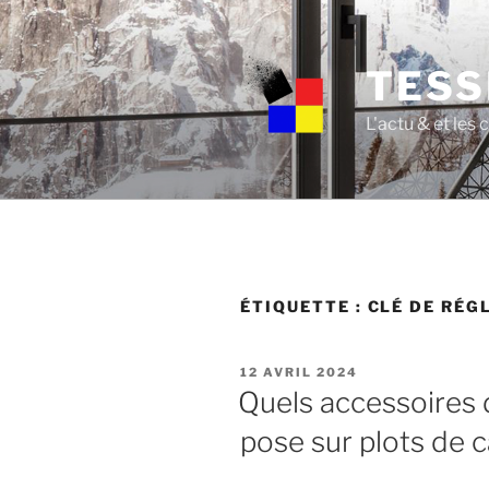
Skip
to
content
TESS
L'actu & et les
ÉTIQUETTE :
CLÉ DE RÉG
POSTED
12 AVRIL 2024
ON
Quels accessoires do
pose sur plots de c