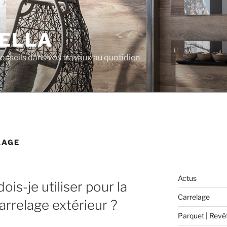
ELLA
 conseils dans vos travaux au quotidien
LAGE
Actus
is-je utiliser pour la
Carrelage
arrelage extérieur ?
Parquet | Revê