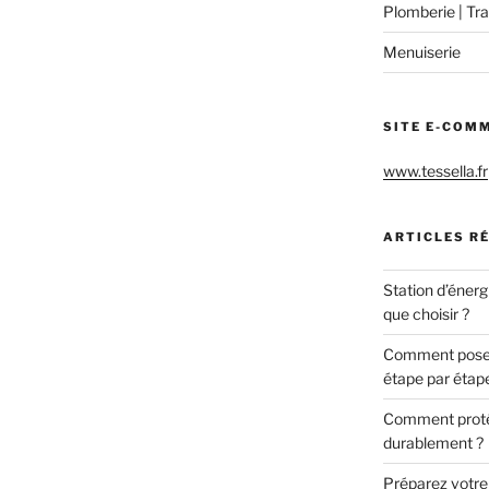
Plomberie | Tra
Menuiserie
SITE E-COM
www.tessella.fr
ARTICLES R
Station d’énerg
que choisir ?
Comment poser 
étape par étap
Comment protég
durablement ?
Préparez votre c