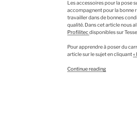
Les accessoires pour la pose su
accompagnent pour la bonne réa
travailler dans de bonnes condit
qualité. Dans cet article nous al
Profilitec
disponibles sur Tessel
Pour apprendre à poser du carre
article sur le sujet en cliquant
« 
« Quels
Continue reading
accessoires
dois-
je
utiliser
pour
la
pose
sur
plots