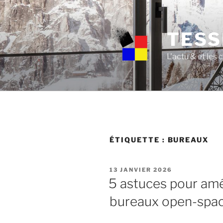
Skip
to
content
TESS
L'actu & et les
ÉTIQUETTE :
BUREAUX
POSTED
13 JANVIER 2026
ON
5 astuces pour amé
bureaux open-spac