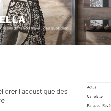
ELLA
 conseils dans vos travaux au quotidien
Actus
liorer l’acoustique des
Carrelage
e !
Parquet | Revê