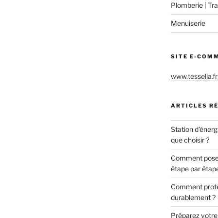
Plomberie | Tra
Menuiserie
SITE E-COM
www.tessella.fr
ARTICLES R
Station d’énerg
que choisir ?
Comment poser 
étape par étap
Comment protég
durablement ?
Préparez votre c