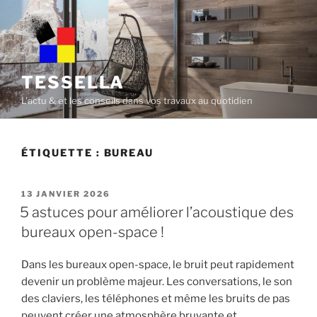
Skip
to
content
TESSELLA
L'actu & et les conseils dans vos travaux au quotidien
ÉTIQUETTE :
BUREAU
POSTED
13 JANVIER 2026
ON
5 astuces pour améliorer l’acoustique des
bureaux open-space !
Dans les bureaux open-space, le bruit peut rapidement
devenir un problème majeur. Les conversations, le son
des claviers, les téléphones et même les bruits de pas
peuvent créer une atmosphère bruyante et