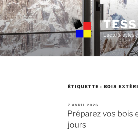
Skip
to
content
TESS
L'actu & et les
ÉTIQUETTE :
BOIS EXTÉR
POSTED
7 AVRIL 2026
ON
Préparez vos bois 
jours