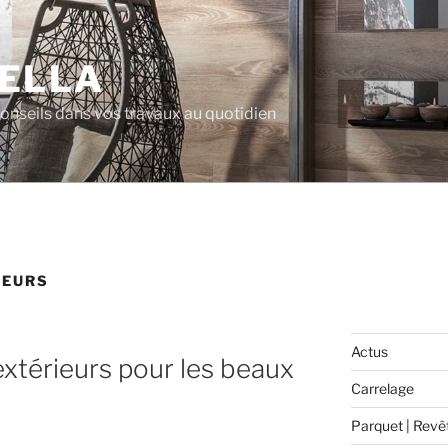
ELLA
 conseils dans vos travaux au quotidien
IEURS
Actus
extérieurs pour les beaux
Carrelage
Parquet | Revê