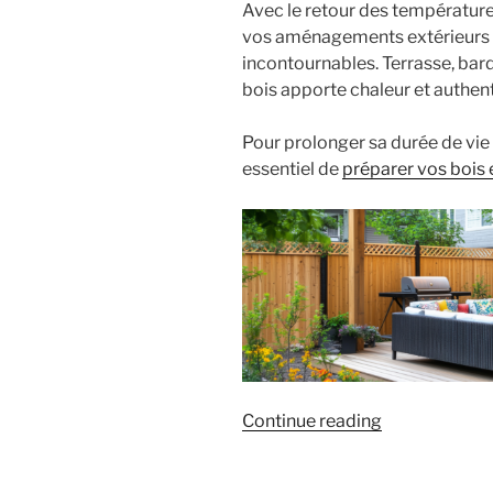
Avec le retour des température
vos aménagements extérieurs 
incontournables. Terrasse, barda
bois apporte chaleur et authenti
Pour prolonger sa durée de vie e
essentiel de
préparer vos bois 
« Préparez
Continue reading
vos
bois