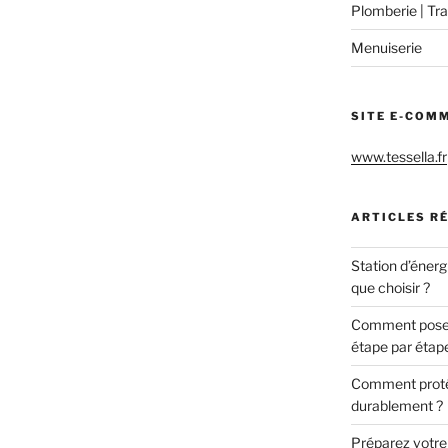
Plomberie | Tra
Menuiserie
SITE E-COM
www.tessella.fr
ARTICLES R
Station d’énerg
que choisir ?
Comment poser 
étape par étap
Comment protég
durablement ?
Préparez votre c