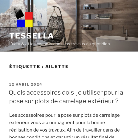
Skip
to
content
TESSELLA
L'actu & et les conseils dans vos travaux au quotidien
ÉTIQUETTE :
AILETTE
POSTED
12 AVRIL 2024
ON
Quels accessoires dois-je utiliser pour la
pose sur plots de carrelage extérieur ?
Les accessoires pour la pose sur plots de carrelage
extérieur vous accompagnent pour la bonne
réalisation de vos travaux. Afin de travailler dans de
bonnes conditions et garantir un résultat final de