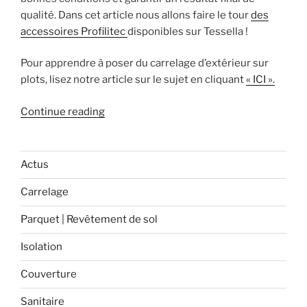
qualité. Dans cet article nous allons faire le tour
des
accessoires Profilitec
disponibles sur Tessella !
Pour apprendre à poser du carrelage d’extérieur sur
plots, lisez notre article sur le sujet en cliquant
« ICI ».
« Quels
Continue reading
accessoires
dois-
je
Actus
utiliser
Carrelage
pour
la
Parquet | Revêtement de sol
pose
sur
Isolation
plots
Couverture
de
carrelage
Sanitaire