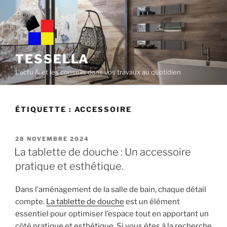
Skip
to
content
TESSELLA
L'actu & et les conseils dans vos travaux au quotidien
ÉTIQUETTE :
ACCESSOIRE
POSTED
28 NOVEMBRE 2024
ON
La tablette de douche : Un accessoire
pratique et esthétique.
Dans l’aménagement de la salle de bain, chaque détail
compte.
La tablette de douche
est un élément
essentiel pour optimiser l’espace tout en apportant un
côté pratique et esthétique. Si vous êtes à la recherche