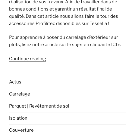
réalisation de vos travaux. Afin de travailler dans de
esthétique. »
bonnes conditions et garantir un résultat final de
qualité. Dans cet article nous allons faire le tour
des
accessoires Profilitec
disponibles sur Tessella !
Pour apprendre à poser du carrelage d’extérieur sur
plots, lisez notre article sur le sujet en cliquant
« ICI ».
« Quels
Continue reading
accessoires
dois-
je
Actus
utiliser
Carrelage
pour
la
Parquet | Revêtement de sol
pose
sur
Isolation
plots
Couverture
de