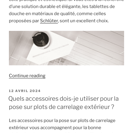
d’une solution durable et élégante, les tablettes de
douche en matériaux de qualité, comme celles
proposées par
Schlüter
, sont un excellent choix.
« La
Continue reading
tablette
de
POSTED
12 AVRIL 2024
ON
douche
Quels accessoires dois-je utiliser pour la
:
pose sur plots de carrelage extérieur ?
Un
accessoire
Les accessoires pour la pose sur plots de carrelage
pratique
extérieur vous accompagnent pour la bonne
et